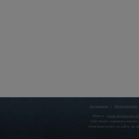
Соглашение
|
Обратная связь
Flado.ru -
доска бесплатных о
Сайт может содержать контент,
Оплачивая услуги на сайте, вы 