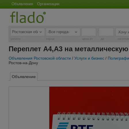
Объявления
Организации
-
регион
город
цена от
до
заголов
Переплет A4,A3 на металлическую
Объявления Ростовской области
/
Услуги и бизнес
/
Полиграфия
Ростов-на-Дону
Объявление