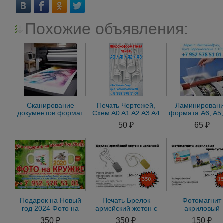
Похожие объявления:
Сканирование
Печать Чертежей,
Ламинирован
документов формат
Схем A0 A1 A2 A3 A4
формата A6, A5,
A0, A1, А2, A4, A3
Ростов-на-Дону
А3 Ростов-на-Д
50 ₽
65 ₽
г.Ростов-на-Дону
Подарок на Новый
Печать Брелок
Фотомагнит
год 2024 Фото на
армейский жетон с
акриловый
кружке Ростов-на-
цепочкой. Ростов-на-
прямоугольни
350 ₽
350 ₽
150 ₽