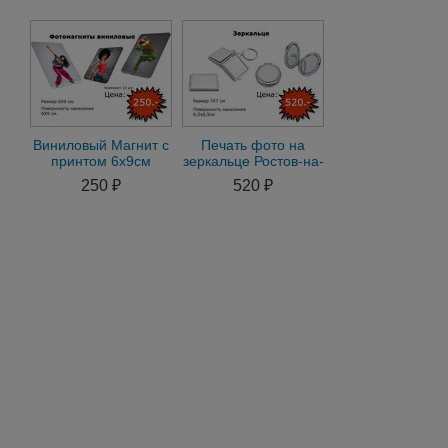
Дону
Дону
Ростов-на-До
Виниловый Магнит с
Печать фото на
принтом 6х9см
зеркальце Ростов-на-
Ростов-на-Дону
Дону
250 ₽
520 ₽