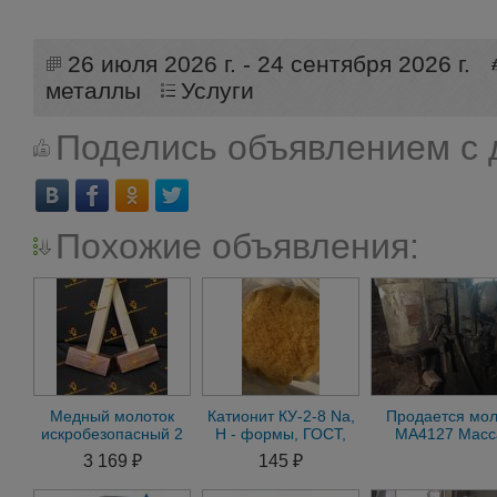
26 июля 2026 г. - 24 сентября 2026 г.
металлы
Услуги
Поделись объявлением с 
Похожие объявления:
Медный молоток
Катионит КУ-2-8 Na,
Продается мол
искробезопасный 2
H - формы, ГОСТ,
МА4127 Масс
кг (2000гр) с
высший сорт, меш.
падающей части 
3 169 ₽
145 ₽
деревянной ручкой
20 кг
кг