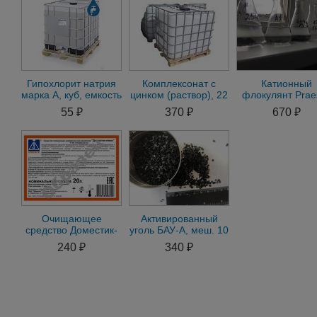
Гипохлорит натрия
Комплексонат с
Катионный
марка А, куб, емкость
цинком (раствор), 22
флокулянт Praes
1000 л (1270 кг)
кг
853 BC (Праесто
55 ₽
370 ₽
670 ₽
меш. 25 кг
Очищающее
Активированный
средство Доместик-
уголь БАУ-А, меш. 10
Ультра с пищевым
кг
240 ₽
340 ₽
допуском, кан. 22 кг