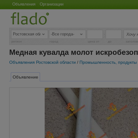
Объявления
Организации
-
регион
город
цена от
до
заголов
Медная кувалда молот искробезоп
Объявления Ростовской области
/
Промышленность, продукты
Объявление