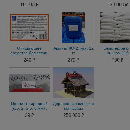
искробезопасная 8 кг
компл. с подставкой
воздухоохладит
10 100 ₽
123 000 ₽
теплообменник
Очищающее
Аминат КО-2, кан. 22
Комплексонат
средство Доместик-
кг
цинком 110
Ультра с пищевым
Гидрохим от нак
240 ₽
270 ₽
760 ₽
допуском, кан. 22 кг
меш. 25 кг
Цеолит природный
Деревянные киоски с
(фр. 2, 5-5, 0 мм) ,
мангалом
меш. 50 кг
29 ₽
250 000 ₽