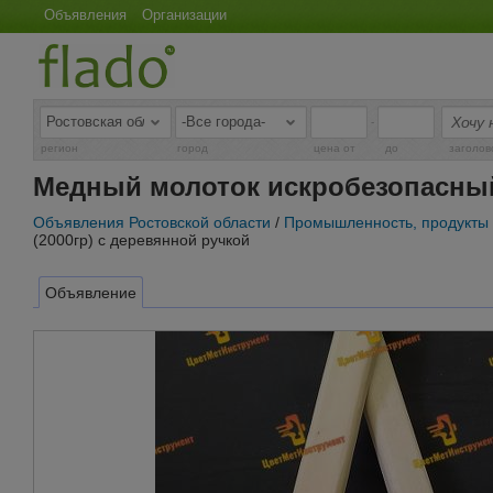
Объявления
Организации
-
регион
город
цена от
до
заголов
Медный молоток искробезопасный 
Объявления Ростовской области
/
Промышленность, продукты
(2000гр) с деревянной ручкой
Объявление