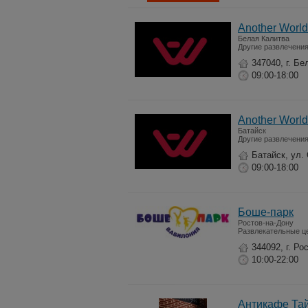
Another World
Белая Калитва
Другие развлечени
347040, г. Бе
09:00-18:00
Another World
Батайск
Другие развлечени
Батайск, ул.
09:00-18:00
Боше-парк
Ростов-на-Дону
Развлекательные ц
344092, г. Ро
10:00-22:00
Антикафе Та