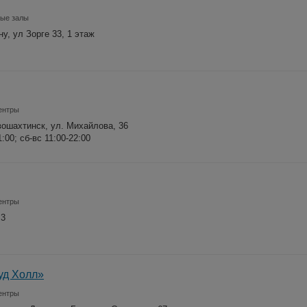
ные залы
у, ул Зорге 33, 1 этаж
ентры
овошахтинск, ул. Михайлова, 36
1:00; сб-вс 11:00-22:00
ентры
 3
уд Холл»
ентры