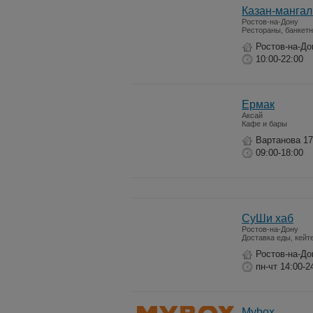
Казан-мангал
Ростов-на-Дону
Рестораны, банкет
Ростов-на-До
10:00-22:00
Ермак
Аксай
Кафе и бары
Вартанова 17
09:00-18:00
СуШи хаб
Ростов-на-Дону
Доставка еды, кейт
Ростов-на-До
пн-чт 14:00-2
Mybox