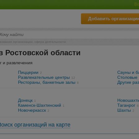
Во
Добавить организаци
азвание организации, сфера деятельности
в Ростовской области
г и развлечения
Пиццерии
Сауны и б
2
Развлекательные центры
Столовые
12
Рестораны, банкетные залы
Другие ра
6
Донецк
Новошахт
1
Каменск-Шахтинский
Таганрог
1
6
Новочеркасск
Шахты
2
2
Поиск организаций на карте