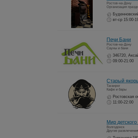
Ростов-на-Дону
Организация празд
Буденновски
вт-ср 15:00-1
Печи Бани
Ростов-на-Дону
Сауны и бани
346720, Аксай
09:00-21:00
Старый якор
Таганрог
Кафе и бары
Ростовская об
11:00-22:00
Мир детского
Волгодонск
Другие развлечени
Тургенева 18