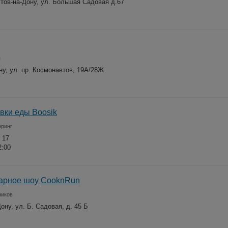
остов-на-Дону, ул. Большая Садовая д.67
я
ну, ул. пр. Космонавтов, 19А/28Ж
вки еды Boosik
еринг
 17
2:00
нарное шоу CooknRun
ников
Дону, ул. Б. Садовая, д. 45 Б