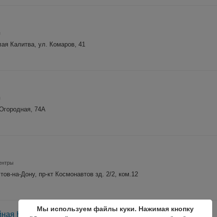
я
лая Калитва, ул. Комаров, 41
я
 Огородная, 74А
ентры
стов-на-Дону, пр-­кт Космона­втов зд. 2/2, ком.12
Мы используем файлы куки. Нажимая кнопку
йная Комната