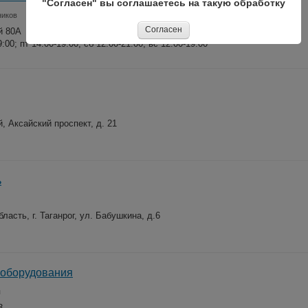
"Согласен" вы соглашаетесь на такую обработку
ников
Согласен
й 80А
9:00; пт 14:00-19:00; сб 12:00-21:00; вс 12:00-19:00
, Аксайский проспект, д. 21
ь
ласть, г. Таганрог, ул. Бабушкина, д.6
 оборудования
я
3