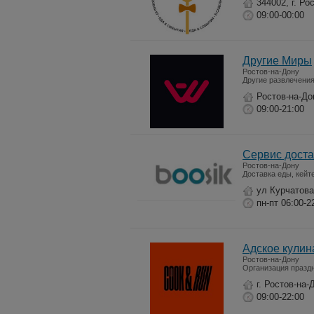
344002, г. Р
09:00-00:00
Другие Миры
Ростов-на-Дону
Другие развлечени
Ростов-на-До
09:00-21:00
Сервис доста
Ростов-на-Дону
Доставка еды, кейт
ул Курчатова
пн-пт 06:00-2
Адское кули
Ростов-на-Дону
Организация празд
г. Ростов-на-
09:00-22:00