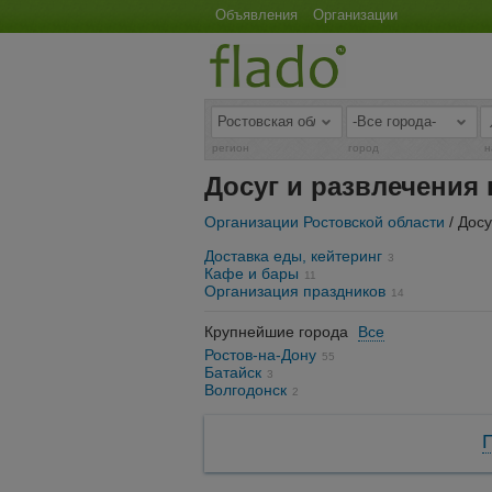
Объявления
Организации
регион
город
н
Досуг и развлечения 
Организации Ростовской области
/ Досу
Доставка еды, кейтеринг
3
Кафе и бары
11
Организация праздников
14
Крупнейшие города
Все
Ростов-на-Дону
55
Батайск
3
Волгодонск
2