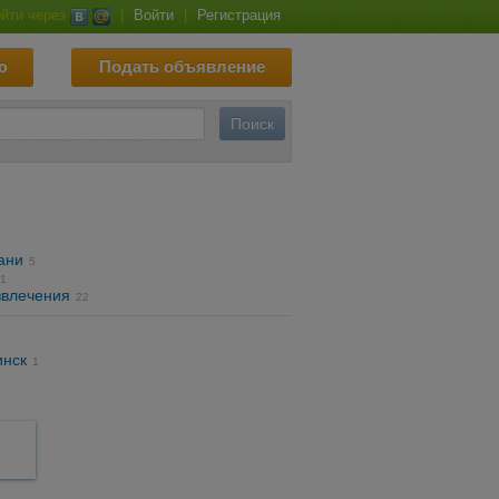
йти через
|
Войти
|
Регистрация
ю
Подать объявление
ани
5
1
звлечения
22
инск
1