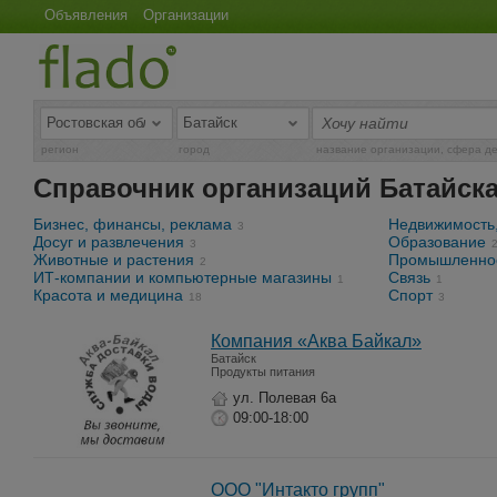
Объявления
Организации
регион
город
название организации, сфера д
Справочник организаций Батайск
Бизнес, финансы, реклама
Недвижимость,
3
Досуг и развлечения
Образование
3
Животные и растения
Промышленно
2
ИТ-компании и компьютерные магазины
Связь
1
1
Красота и медицина
Спорт
18
3
Компания «Аква Байкал»
Батайск
Продукты питания
ул. Полевая 6а
09:00-18:00
ООО "Интакто групп"